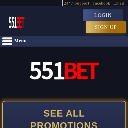
24*7 Support
Facebook
Email
LOGIN
SIGN UP
Menu
SEE ALL
PROMOTIONS