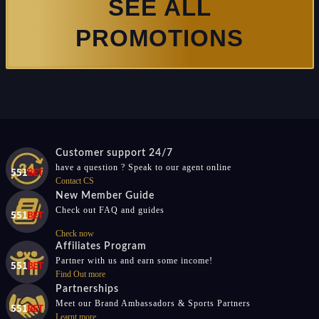
SEE ALL
PROMOTIONS
Customer support 24/7
have a question ? Speak to our agent online
Contact CS
New Member Guide
Check out FAQ and guides
Check now
Affiliates Program
Partner with us and earn some income!
Find Out more
Partnerships
Meet our Brand Ambassadors & Sports Partners
Learnt more