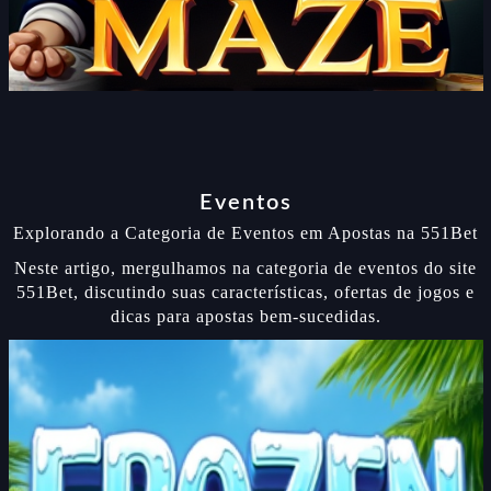
Eventos
Explorando a Categoria de Eventos em Apostas na 551Bet
Neste artigo, mergulhamos na categoria de eventos do site
551Bet, discutindo suas características, ofertas de jogos e
dicas para apostas bem-sucedidas.