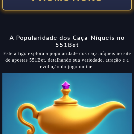
A Popularidade dos Caça-Níqueis no
551Bet
Este artigo explora a popularidade dos caça-níqueis no site
de apostas 551Bet, detalhando sua variedade, atração e a
evolução do jogo online.