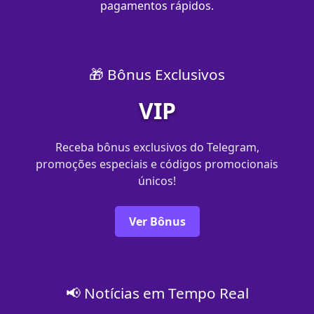
pagamentos rápidos.
🎁 Bônus Exclusivos
VIP
Receba bônus exclusivos do Telegram,
promoções especiais e códigos promocionais
únicos!
Ver Bônus
📢 Notícias em Tempo Real