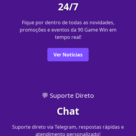
24/7
Fique por dentro de todas as novidades,
promoções e eventos da 90 Game Win em
tempo real!
Ver Notícias
💬 Suporte Direto
Chat
Suporte direto via Telegram, respostas rápidas e
atendimento personalizado!