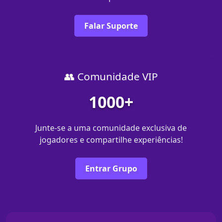
Falar Suporte
👥 Comunidade VIP
1000+
Junte-se a uma comunidade exclusiva de
jogadores e compartilhe experiências!
Entrar Grupo