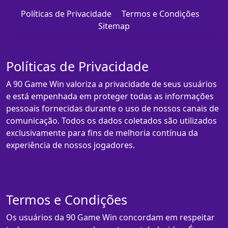
Políticas de Privacidade
Termos e Condições
Sitemap
Políticas de Privacidade
A 90 Game Win valoriza a privacidade de seus usuários
e está empenhada em proteger todas as informações
pessoais fornecidas durante o uso de nossos canais de
comunicação. Todos os dados coletados são utilizados
exclusivamente para fins de melhoria contínua da
experiência de nossos jogadores.
Termos e Condições
Os usuários da 90 Game Win concordam em respeitar