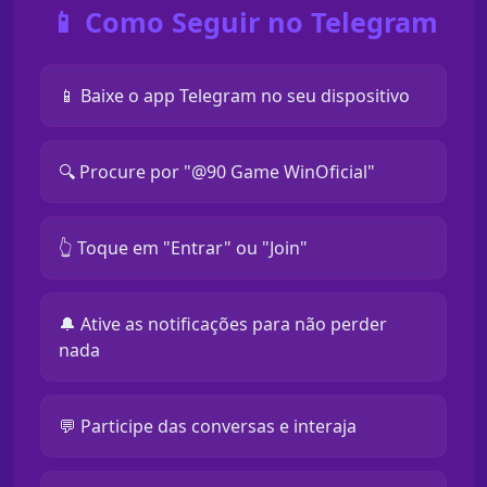
📱 Como Seguir no Telegram
📱 Baixe o app Telegram no seu dispositivo
🔍 Procure por "@90 Game WinOficial"
👆 Toque em "Entrar" ou "Join"
🔔 Ative as notificações para não perder
nada
💬 Participe das conversas e interaja