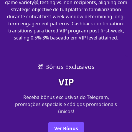
game variety试 testing vs. non-recipients, aligning com
strategic objective de full platform familiarization
durante critical first-week window determining long-
term engagement patterns. Cashback continuation:
transitions para tiered VIP program post first-week,
scaling 0.5%-3% baseado em VIP level attained.
🎁 Bônus Exclusivos
VIP
Receba bônus exclusivos do Telegram,
promoções especiais e códigos promocionais
únicos!
Ver Bônus