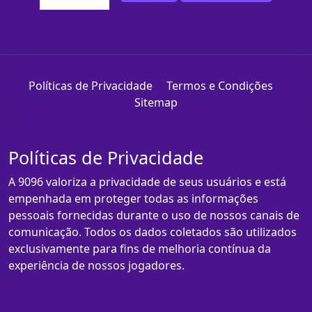
Políticas de Privacidade
Termos e Condições
Sitemap
Políticas de Privacidade
A 9096 valoriza a privacidade de seus usuários e está
empenhada em proteger todas as informações
pessoais fornecidas durante o uso de nossos canais de
comunicação. Todos os dados coletados são utilizados
exclusivamente para fins de melhoria contínua da
experiência de nossos jogadores.