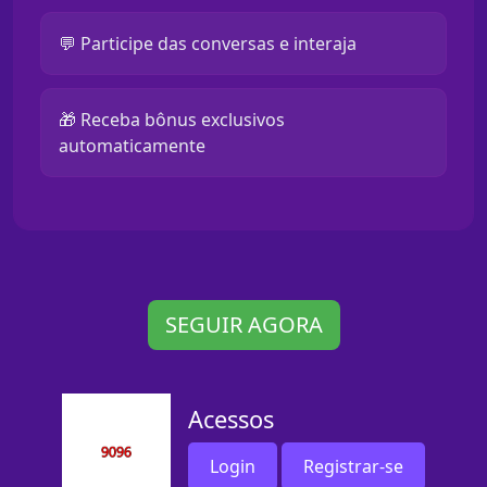
💬 Participe das conversas e interaja
🎁 Receba bônus exclusivos
automaticamente
SEGUIR AGORA
Acessos
Login
Registrar-se