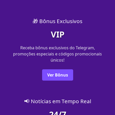
🎁 Bônus Exclusivos
VIP
Receba bônus exclusivos do Telegram,
promoções especiais e códigos promocionais
únicos!
Ver Bônus
📢 Notícias em Tempo Real
24/7