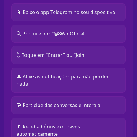
📱 Baixe o app Telegram no seu dispositivo
🔍 Procure por "@8WinOficial"
👆 Toque em "Entrar" ou "Join"
🔔 Ative as notificações para não perder
nada
💬 Participe das conversas e interaja
🎁 Receba bônus exclusivos
automaticamente