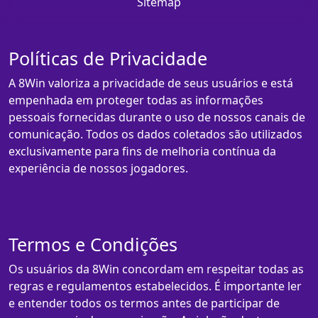
Sitemap
Políticas de Privacidade
A 8Win valoriza a privacidade de seus usuários e está
empenhada em proteger todas as informações
pessoais fornecidas durante o uso de nossos canais de
comunicação. Todos os dados coletados são utilizados
exclusivamente para fins de melhoria contínua da
experiência de nossos jogadores.
Termos e Condições
Os usuários da 8Win concordam em respeitar todas as
regras e regulamentos estabelecidos. É importante ler
e entender todos os termos antes de participar de