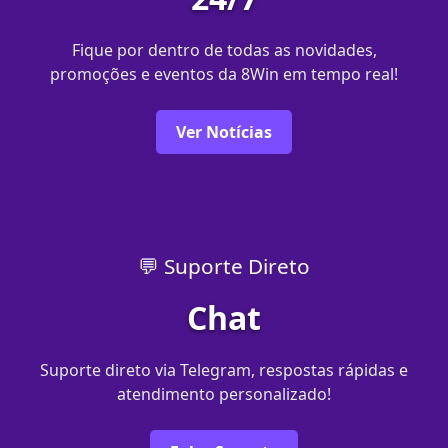
Fique por dentro de todas as novidades,
promoções e eventos da 8Win em tempo real!
Ver Notícias
💬 Suporte Direto
Chat
Suporte direto via Telegram, respostas rápidas e
atendimento personalizado!