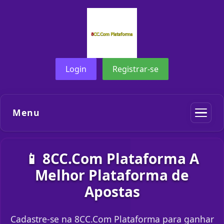
Login
Registrar-se
Menu
📱 8CC.Com Plataforma A
Melhor Plataforma de
Apostas
Cadastre-se na 8CC.Com Plataforma para ganhar