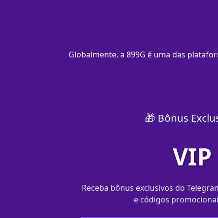
Globalmente, a 899G é uma das plataform
🎁 Bônus Exclu
VIP
Receba bônus exclusivos do Telegra
e códigos promocionai