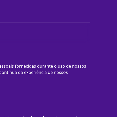
essoais fornecidas durante o uso de nossos
 contínua da experiência de nossos