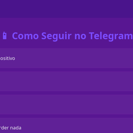
📱 Como Seguir no Telegram
ositivo
erder nada