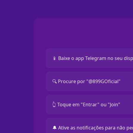
📱 Baixe o app Telegram no seu disp
🔍 Procure por "@899GOficial"
👆 Toque em "Entrar" ou "Join"
🔔 Ative as notificações para não p