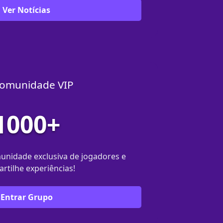
Ver Notícias
Comunidade VIP
1000+
unidade exclusiva de jogadores e
rtilhe experiências!
Entrar Grupo