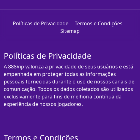
Políticas de Privacidade
Termos e Condições
Sitemap
Políticas de Privacidade
A 888Vip valoriza a privacidade de seus usuários e está
empenhada em proteger todas as informações
pessoais fornecidas durante o uso de nossos canais de
comunicação. Todos os dados coletados são utilizados
exclusivamente para fins de melhoria contínua da
experiência de nossos jogadores.
Termos e Condições