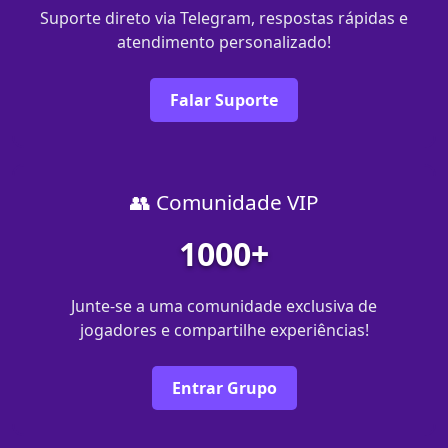
Suporte direto via Telegram, respostas rápidas e
atendimento personalizado!
Falar Suporte
👥 Comunidade VIP
1000+
Junte-se a uma comunidade exclusiva de
jogadores e compartilhe experiências!
Entrar Grupo