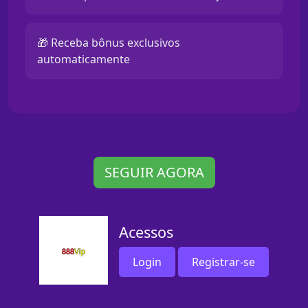
🎁 Receba bônus exclusivos
automaticamente
SEGUIR AGORA
Acessos
Login
Registrar-se