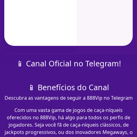
📱 Canal Oficial no Telegram!
📱 Benefícios do Canal
Descubra as vantagens de seguir a 888Vip no Telegram
Com uma vasta gama de jogos de caça-níqueis
oferecidos no 888Vip, há algo para todos os perfis de
jogadores. Seja você fã de caça-níqueis clássicos, de
jackpots progressivos, ou dos inovadores Megaways, o