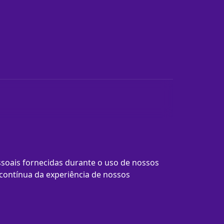
ssoais fornecidas durante o uso de nossos
 contínua da experiência de nossos