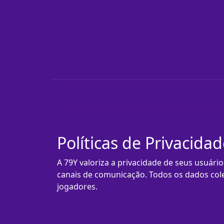
Políticas de Privacida
A 79Y valoriza a privacidade de seus usuár
canais de comunicação. Todos os dados cole
jogadores.