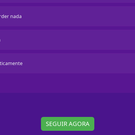
erder nada
a
aticamente
SEGUIR AGORA