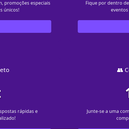
m, promoções especiais
Fique por dentro d
s únicos!
eventos
reto
👥 
t
espostas rápidas e
Junte-se a uma com
lizado!
compa