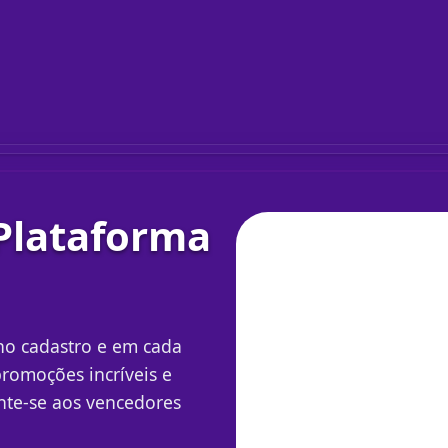
 Plataforma
no cadastro e em cada
promoções incríveis e
unte-se aos vencedores