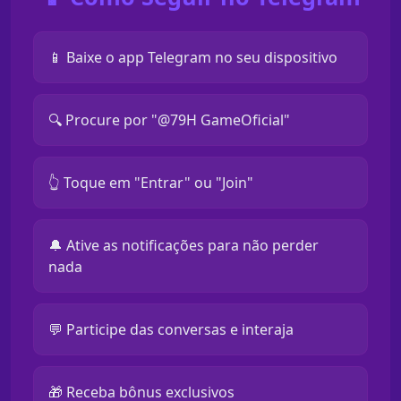
📱 Baixe o app Telegram no seu dispositivo
🔍 Procure por "@79H GameOficial"
👆 Toque em "Entrar" ou "Join"
🔔 Ative as notificações para não perder
nada
💬 Participe das conversas e interaja
🎁 Receba bônus exclusivos