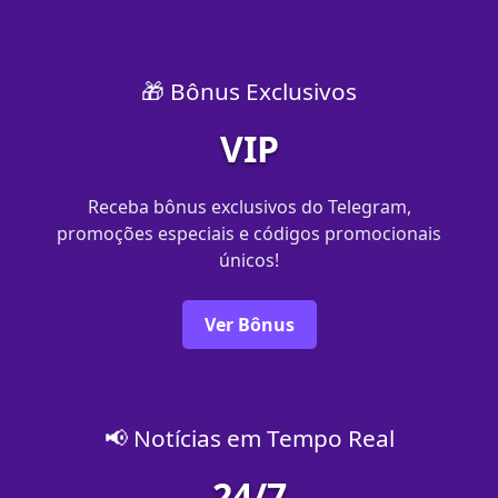
🎁 Bônus Exclusivos
VIP
Receba bônus exclusivos do Telegram,
promoções especiais e códigos promocionais
únicos!
Ver Bônus
📢 Notícias em Tempo Real
24/7