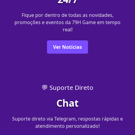
Fique por dentro de todas as novidades,
promoções e eventos da 79H Game em tempo
real!
Ver Notícias
💬 Suporte Direto
Chat
Suporte direto via Telegram, respostas rápidas e
atendimento personalizado!