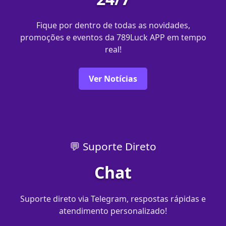
Fique por dentro de todas as novidades,
promoções e eventos da 789Luck APP em tempo
real!
Ver Notícias
💬 Suporte Direto
Chat
Suporte direto via Telegram, respostas rápidas e
atendimento personalizado!