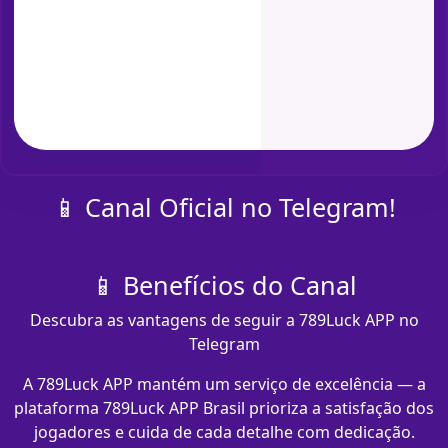
📱 Canal Oficial no Telegram!
📱 Benefícios do Canal
Descubra as vantagens de seguir a 789Luck APP no
Telegram
A 789Luck APP mantém um serviço de excelência — a
plataforma 789Luck APP Brasil prioriza a satisfação dos
jogadores e cuida de cada detalhe com dedicação.