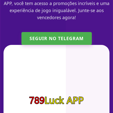
APP, você tem acesso a promoções incríveis e uma
experiência de jogo inigualável. Junte-se aos
vencedores agora!
SEGUIR NO TELEGRAM