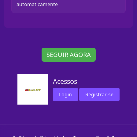
automaticamente
SEGUIR AGORA
Acessos
Login
Registrar-se