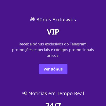
🎁 Bônus Exclusivos
VIP
Receba bônus exclusivos do Telegram,
promoções especiais e códigos promocionais
únicos!
Ver Bônus
📢 Notícias em Tempo Real
24/7