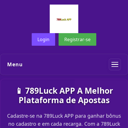
Login
Registrar-se
Menu
📱 789Luck APP A Melhor
Plataforma de Apostas
Cadastre-se na 789Luck APP para ganhar bônus
no cadastro e em cada recarga. Com a 789Luck