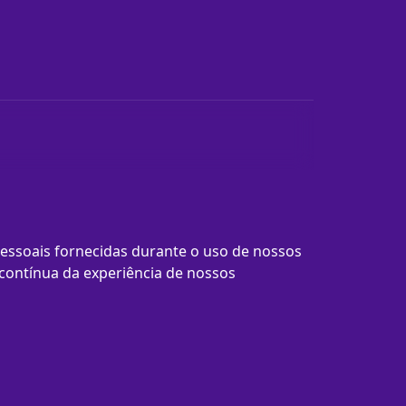
pessoais fornecidas durante o uso de nossos
 contínua da experiência de nossos