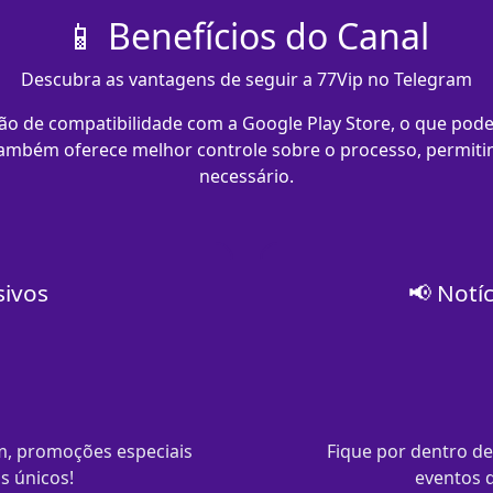
📱 Benefícios do Canal
Descubra as vantagens de seguir a 77Vip no Telegram
ção de compatibilidade com a Google Play Store, o que pod
também oferece melhor controle sobre o processo, permit
necessário.
sivos
📢 Notí
m, promoções especiais
Fique por dentro d
s únicos!
eventos 