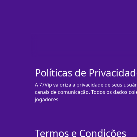
Políticas de Privacida
A 77Vip valoriza a privacidade de seus usu
canais de comunicação. Todos os dados cole
jogadores.
Termos e Condições