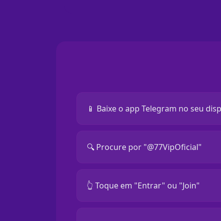
📱 Baixe o app Telegram no seu disp
🔍 Procure por "@77VipOficial"
👆 Toque em "Entrar" ou "Join"