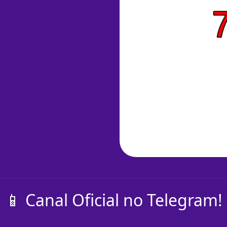
📱 Canal Oficial no Telegram!