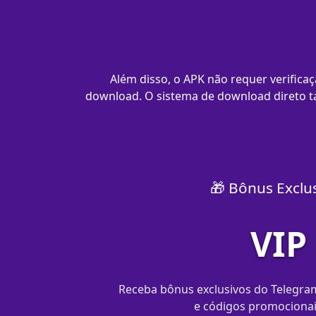
Além disso, o APK não requer verifica
download. O sistema de download direto 
🎁 Bônus Exclu
VIP
Receba bônus exclusivos do Telegra
e códigos promocionai