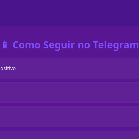
📱 Como Seguir no Telegram
ositivo