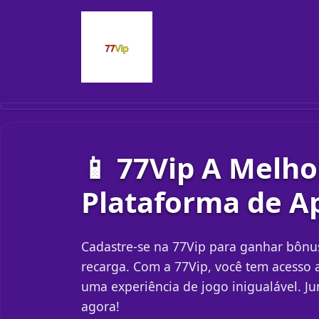
📱 77Vip A Melho
Plataforma de A
Cadastre-se na 77Vip para ganhar bônu
recarga. Com a 77Vip, você tem acesso 
uma experiência de jogo inigualável. J
agora!