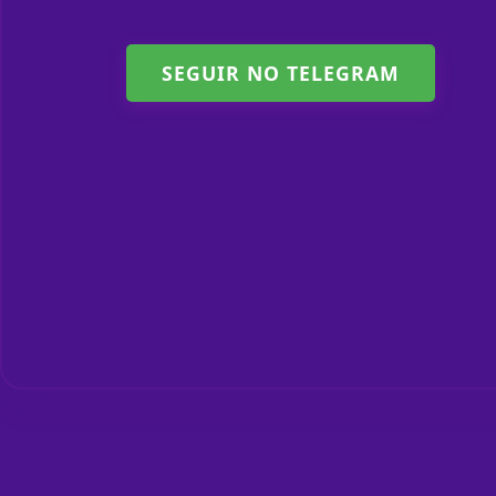
SEGUIR NO TELEGRAM