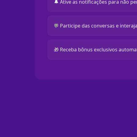
🔔 Ative as notificações para não p
💬 Participe das conversas e interaj
🎁 Receba bônus exclusivos autom