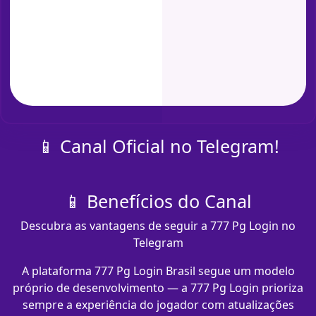
📱 Canal Oficial no Telegram!
📱 Benefícios do Canal
Descubra as vantagens de seguir a 777 Pg Login no
Telegram
A plataforma 777 Pg Login Brasil segue um modelo
próprio de desenvolvimento — a 777 Pg Login prioriza
sempre a experiência do jogador com atualizações