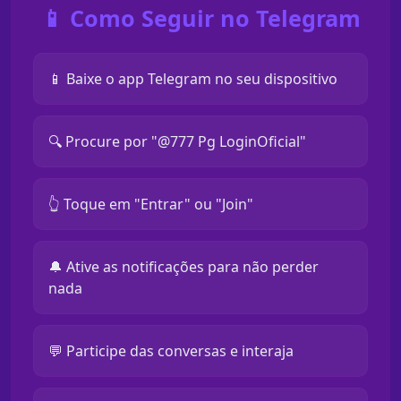
📱 Como Seguir no Telegram
📱 Baixe o app Telegram no seu dispositivo
🔍 Procure por "@777 Pg LoginOficial"
👆 Toque em "Entrar" ou "Join"
🔔 Ative as notificações para não perder
nada
💬 Participe das conversas e interaja