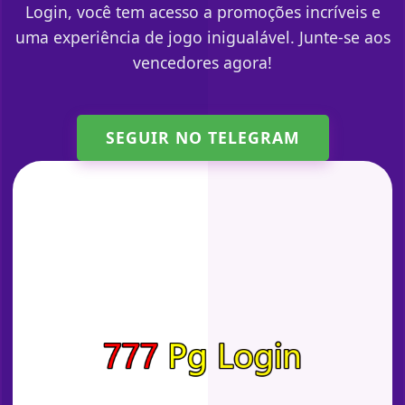
Login, você tem acesso a promoções incríveis e
uma experiência de jogo inigualável. Junte-se aos
vencedores agora!
SEGUIR NO TELEGRAM