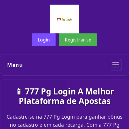
Login
Registrar-se
Menu
📱 777 Pg Login A Melhor
Plataforma de Apostas
Cadastre-se na 777 Pg Login para ganhar bônus
no cadastro e em cada recarga. Com a 777 Pg