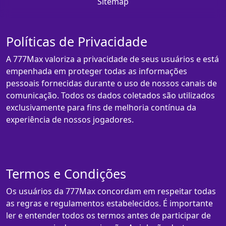
Sitemap
Políticas de Privacidade
A 777Max valoriza a privacidade de seus usuários e está
empenhada em proteger todas as informações
pessoais fornecidas durante o uso de nossos canais de
comunicação. Todos os dados coletados são utilizados
exclusivamente para fins de melhoria contínua da
experiência de nossos jogadores.
Termos e Condições
Os usuários da 777Max concordam em respeitar todas
as regras e regulamentos estabelecidos. É importante
ler e entender todos os termos antes de participar de