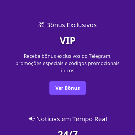
🎁 Bônus Exclusivos
VIP
Receba bônus exclusivos do Telegram,
promoções especiais e códigos promocionais
únicos!
Ver Bônus
📢 Notícias em Tempo Real
24/7