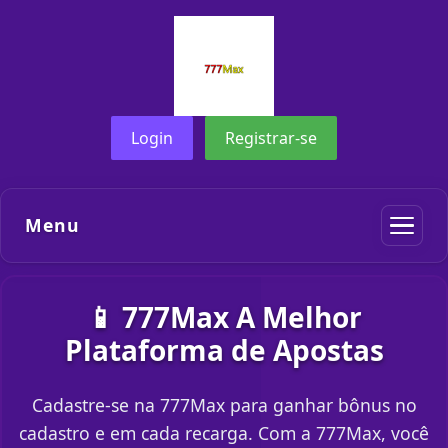
Login
Registrar-se
Menu
📱 777Max A Melhor
Plataforma de Apostas
Cadastre-se na 777Max para ganhar bônus no
cadastro e em cada recarga. Com a 777Max, você