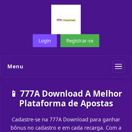
Login
Registrar-se
Menu
📱 777A Download A Melhor
Plataforma de Apostas
Cadastre-se na 777A Download para ganhar
bônus no cadastro e em cada recarga. Com a