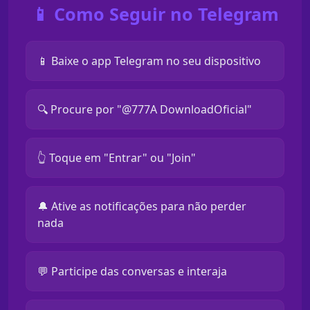
📱 Como Seguir no Telegram
📱 Baixe o app Telegram no seu dispositivo
🔍 Procure por "@777A DownloadOficial"
👆 Toque em "Entrar" ou "Join"
🔔 Ative as notificações para não perder
nada
💬 Participe das conversas e interaja