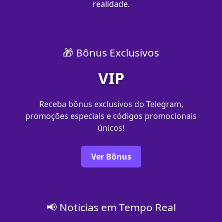
realidade.
🎁 Bônus Exclusivos
VIP
Receba bônus exclusivos do Telegram,
promoções especiais e códigos promocionais
únicos!
Ver Bônus
📢 Notícias em Tempo Real