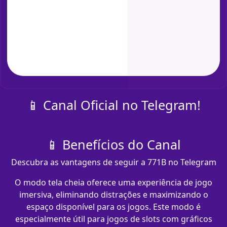
📱 Canal Oficial no Telegram!
📱 Benefícios do Canal
Descubra as vantagens de seguir a 771B no Telegram
O modo tela cheia oferece uma experiência de jogo
imersiva, eliminando distrações e maximizando o
espaço disponível para os jogos. Este modo é
especialmente útil para jogos de slots com gráficos