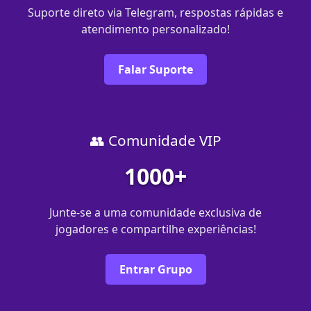
Suporte direto via Telegram, respostas rápidas e
atendimento personalizado!
Falar Suporte
👥 Comunidade VIP
1000+
Junte-se a uma comunidade exclusiva de
jogadores e compartilhe experiências!
Entrar Grupo