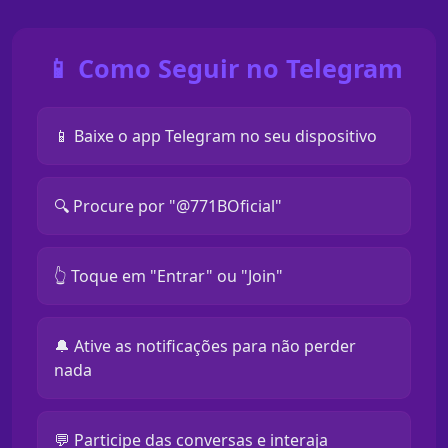
📱 Como Seguir no Telegram
📱 Baixe o app Telegram no seu dispositivo
🔍 Procure por "@771BOficial"
👆 Toque em "Entrar" ou "Join"
🔔 Ative as notificações para não perder
nada
💬 Participe das conversas e interaja