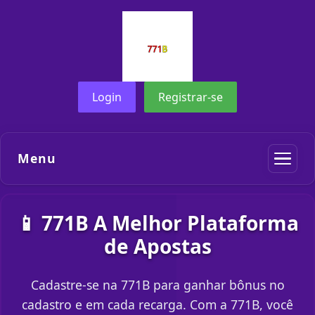
Login
Registrar-se
Menu
📱 771B A Melhor Plataforma
de Apostas
Cadastre-se na 771B para ganhar bônus no
cadastro e em cada recarga. Com a 771B, você