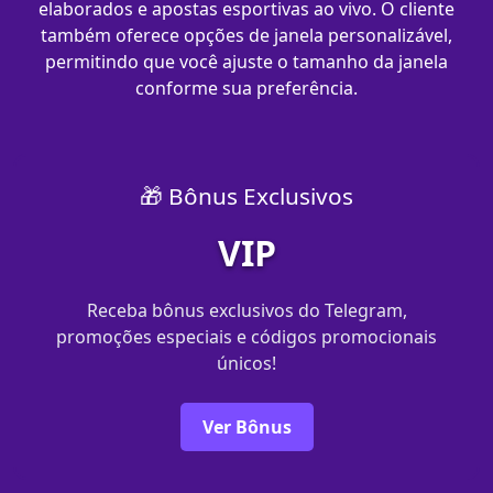
elaborados e apostas esportivas ao vivo. O cliente
também oferece opções de janela personalizável,
permitindo que você ajuste o tamanho da janela
conforme sua preferência.
🎁 Bônus Exclusivos
VIP
Receba bônus exclusivos do Telegram,
promoções especiais e códigos promocionais
únicos!
Ver Bônus