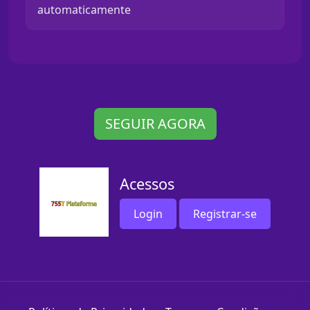
automaticamente
SEGUIR AGORA
Acessos
Login
Registrar-se