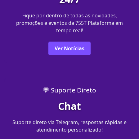
Fique por dentro de todas as novidades,
promoções e eventos da 755T Plataforma em
tempo real!
Ver Notícias
💬 Suporte Direto
Chat
Suporte direto via Telegram, respostas rápidas e
atendimento personalizado!