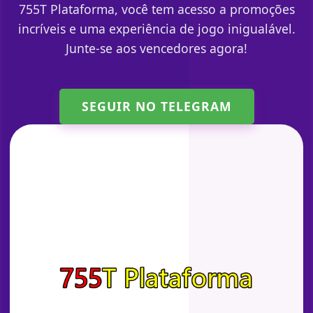
755T Plataforma, você tem acesso a promoções
incríveis e uma experiência de jogo inigualável.
Junte-se aos vencedores agora!
SEGUIR NO TELEGRAM