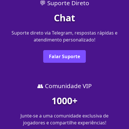
💬 Suporte Direto
Chat
Suporte direto via Telegram, respostas rápidas e
atendimento personalizado!
Falar Suporte
👥 Comunidade VIP
1000+
Junte-se a uma comunidade exclusiva de
jogadores e compartilhe experiências!