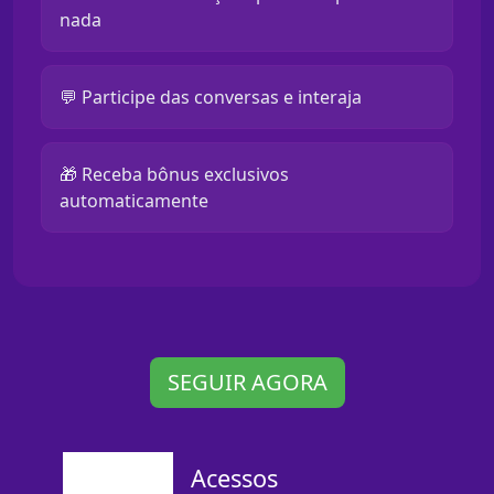
nada
💬 Participe das conversas e interaja
🎁 Receba bônus exclusivos
automaticamente
SEGUIR AGORA
Acessos