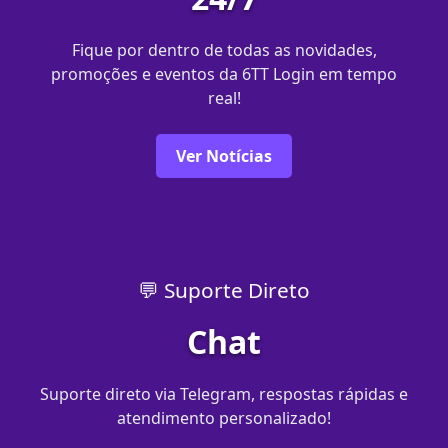
Fique por dentro de todas as novidades,
promoções e eventos da 6TT Login em tempo
real!
Ver Notícias
💬 Suporte Direto
Chat
Suporte direto via Telegram, respostas rápidas e
atendimento personalizado!