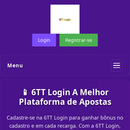
Login
Registrar-se
Menu
📱 6TT Login A Melhor
Plataforma de Apostas
Cadastre-se na 6TT Login para ganhar bônus no
cadastro e em cada recarga. Com a 6TT Login,