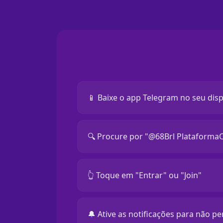
📱 Baixe o app Telegram no seu disp
🔍 Procure por "@68Brl PlataformaO
👆 Toque em "Entrar" ou "Join"
🔔 Ative as notificações para não p