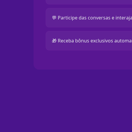
💬 Participe das conversas e interaj
🎁 Receba bônus exclusivos autom