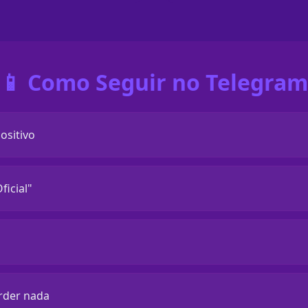
📱 Como Seguir no Telegram
ositivo
ficial"
erder nada