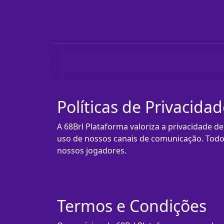
Políticas de Privacida
A 68Brl Plataforma valoriza a privacidade 
uso de nossos canais de comunicação. Todos
nossos jogadores.
Termos e Condições