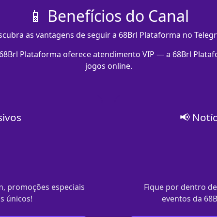
📱 Benefícios do Canal
cubra as vantagens de seguir a 68Brl Plataforma no Teleg
8Brl Plataforma oferece atendimento VIP — a 68Brl Platafo
jogos online.
sivos
📢 Notí
m, promoções especiais
Fique por dentro d
s únicos!
eventos da 68B