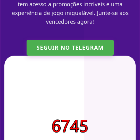
tem acesso a promoções incríveis e uma
experiência de jogo inigualável. Junte-se aos
vencedores agora!
SEGUIR NO TELEGRAM