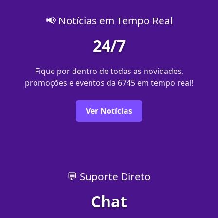
📢 Notícias em Tempo Real
24/7
Fique por dentro de todas as novidades,
promoções e eventos da 6745 em tempo real!
Ver Notícias
💬 Suporte Direto
Chat