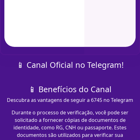
📱 Canal Oficial no Telegram!
📱 Benefícios do Canal
Descubra as vantagens de seguir a 6745 no Telegram
Durante o processo de verificação, você pode ser
solicitado a fornecer cópias de documentos de
identidade, como RG, CNH ou passaporte. Estes
documentos são utilizados para verificar sua