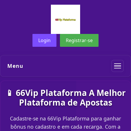
Login
Registrar-se
Menu
📱 66Vip Plataforma A Melhor
Plataforma de Apostas
Cadastre-se na 66Vip Plataforma para ganhar
bônus no cadastro e em cada recarga. Com a