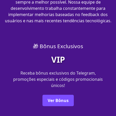
sempre a melhor possível. Nossa equipe de
desenvolvimento trabalha constantemente para
implementar melhorias baseadas no feedback dos
usuários e nas mais recentes tendências tecnológicas.
🎁 Bônus Exclusivos
VIP
Receba bônus exclusivos do Telegram,
promoções especiais e códigos promocionais
únicos!
Ver Bônus