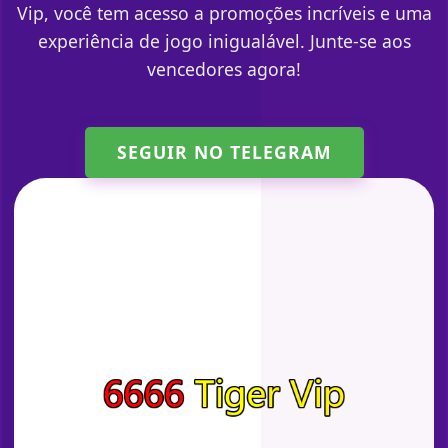
Vip, você tem acesso a promoções incríveis e uma
experiência de jogo inigualável. Junte-se aos
vencedores agora!
SEGUIR NO TELEGRAM