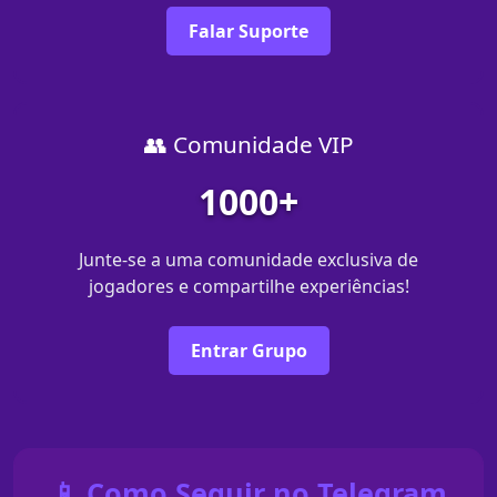
Falar Suporte
👥 Comunidade VIP
1000+
Junte-se a uma comunidade exclusiva de
jogadores e compartilhe experiências!
Entrar Grupo
📱 Como Seguir no Telegram