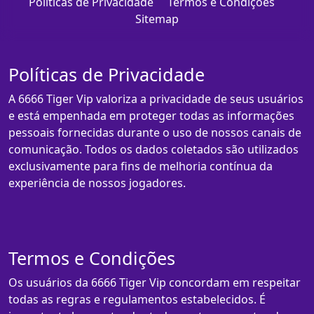
Políticas de Privacidade
Termos e Condições
Sitemap
Políticas de Privacidade
A 6666 Tiger Vip valoriza a privacidade de seus usuários
e está empenhada em proteger todas as informações
pessoais fornecidas durante o uso de nossos canais de
comunicação. Todos os dados coletados são utilizados
exclusivamente para fins de melhoria contínua da
experiência de nossos jogadores.
Termos e Condições
Os usuários da 6666 Tiger Vip concordam em respeitar
todas as regras e regulamentos estabelecidos. É