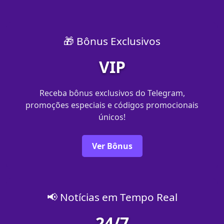
🎁 Bônus Exclusivos
VIP
Receba bônus exclusivos do Telegram,
promoções especiais e códigos promocionais
únicos!
Ver Bônus
📢 Notícias em Tempo Real
24/7