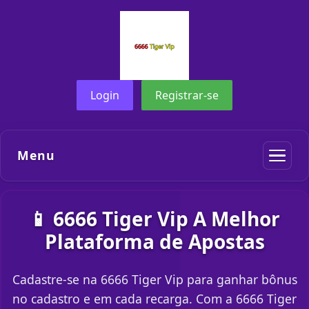
Login
Registrar-se
Menu
📱 6666 Tiger Vip A Melhor
Plataforma de Apostas
Cadastre-se na 6666 Tiger Vip para ganhar bônus
no cadastro e em cada recarga. Com a 6666 Tiger