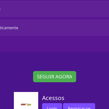
a
aticamente
SEGUIR AGORA
Acessos
Login
Registrar-se