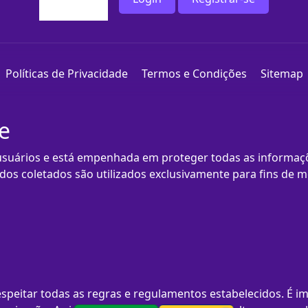
Políticas de Privacidade
Termos e Condições
Sitemap
de
s usuários e está empenhada em proteger todas as informaç
os coletados são utilizados exclusivamente para fins de m
peitar todas as regras e regulamentos estabelecidos. É im