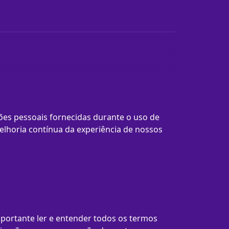
ões pessoais fornecidas durante o uso de
elhoria contínua da experiência de nossos
portante ler e entender todos os termos