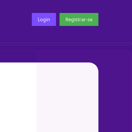
Login
Registrar-se