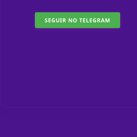
SEGUIR NO TELEGRAM