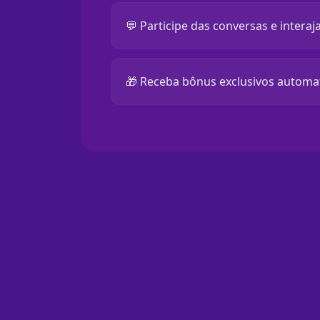
💬 Participe das conversas e interaj
🎁 Receba bônus exclusivos autom