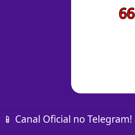
📱 Canal Oficial no Telegram!