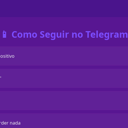
📱 Como Seguir no Telegram
ositivo
"
erder nada