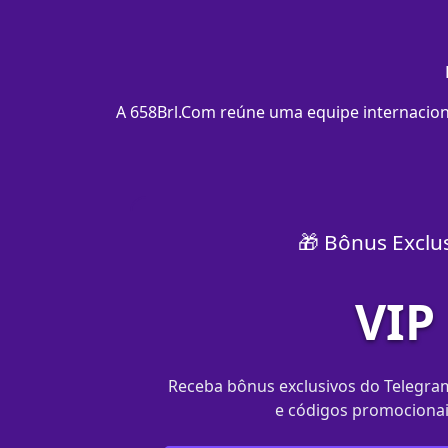
A 658Brl.Com reúne uma equipe internaciona
🎁 Bônus Exclu
VIP
Receba bônus exclusivos do Telegra
e códigos promocionai