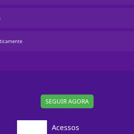
a
aticamente
SEGUIR AGORA
Acessos