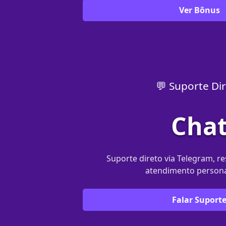
Ver Bônus
💬 Suporte Di
Cha
Suporte direto via Telegram, r
atendimento persona
Falar Suport