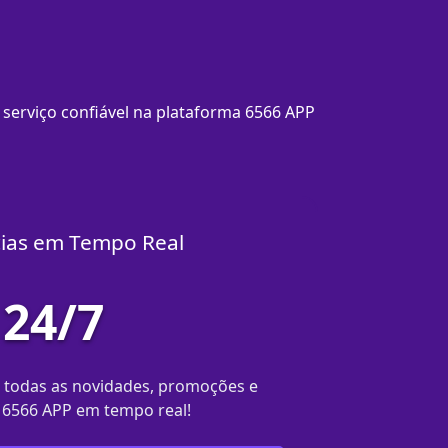
serviço confiável na plataforma 6566 APP
cias em Tempo Real
24/7
e todas as novidades, promoções e
 6566 APP em tempo real!