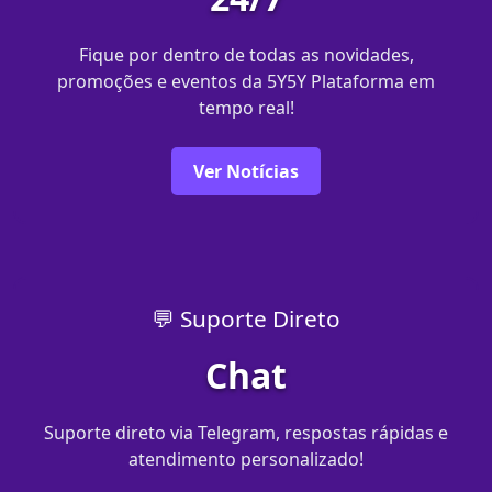
Fique por dentro de todas as novidades,
promoções e eventos da 5Y5Y Plataforma em
tempo real!
Ver Notícias
💬 Suporte Direto
Chat
Suporte direto via Telegram, respostas rápidas e
atendimento personalizado!