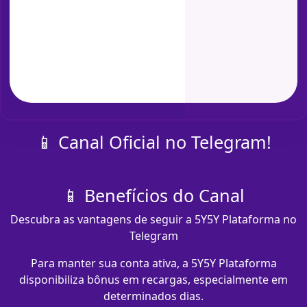
📱 Canal Oficial no Telegram!
📱 Benefícios do Canal
Descubra as vantagens de seguir a 5Y5Y Plataforma no
Telegram
Para manter sua conta ativa, a 5Y5Y Plataforma
disponibiliza bônus em recargas, especialmente em
determinados dias.