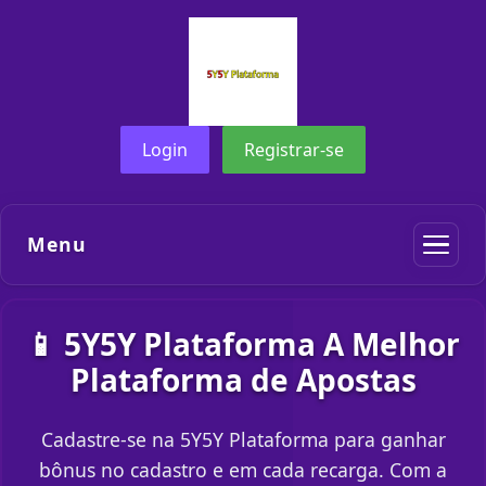
Login
Registrar-se
Menu
📱 5Y5Y Plataforma A Melhor
Plataforma de Apostas
Cadastre-se na 5Y5Y Plataforma para ganhar
bônus no cadastro e em cada recarga. Com a