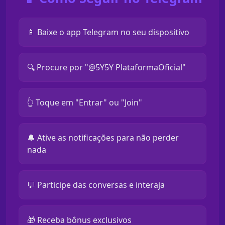
📱 Baixe o app Telegram no seu dispositivo
🔍 Procure por "@5Y5Y PlataformaOficial"
👆 Toque em "Entrar" ou "Join"
🔔 Ative as notificações para não perder
nada
💬 Participe das conversas e interaja
🎁 Receba bônus exclusivos