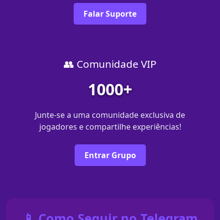
Falar Suporte
👥 Comunidade VIP
1000+
Junte-se a uma comunidade exclusiva de
jogadores e compartilhe experiências!
Entrar Grupo
📱 Como Seguir no Telegram