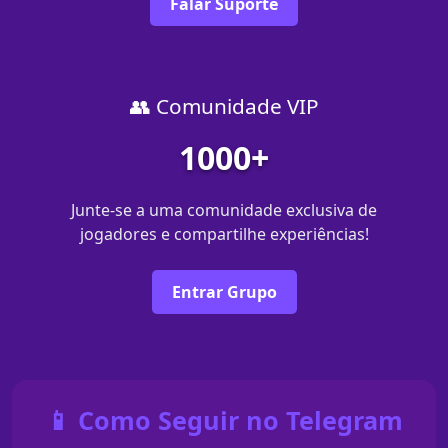
Falar Suporte
👥 Comunidade VIP
1000+
Junte-se a uma comunidade exclusiva de
jogadores e compartilhe experiências!
Entrar Grupo
📱 Como Seguir no Telegram