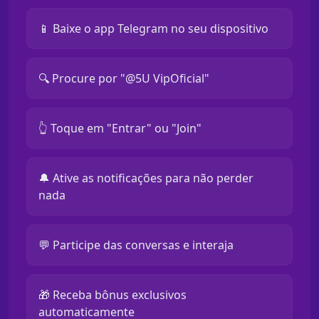
📱 Baixe o app Telegram no seu dispositivo
🔍 Procure por "@5U VipOficial"
👆 Toque em "Entrar" ou "Join"
🔔 Ative as notificações para não perder
nada
💬 Participe das conversas e interaja
🎁 Receba bônus exclusivos
automaticamente