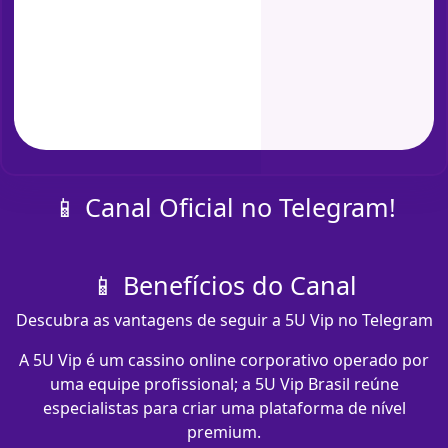
📱 Canal Oficial no Telegram!
📱 Benefícios do Canal
Descubra as vantagens de seguir a 5U Vip no Telegram
A 5U Vip é um cassino online corporativo operado por
uma equipe profissional; a 5U Vip Brasil reúne
especialistas para criar uma plataforma de nível
premium.