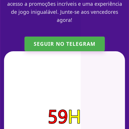
acesso a promoções incríveis e uma experiência
de jogo inigualável. Junte-se aos vencedores
agora!
SEGUIR NO TELEGRAM