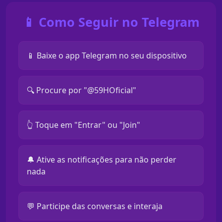
📱 Como Seguir no Telegram
📱 Baixe o app Telegram no seu dispositivo
🔍 Procure por "@59HOficial"
👆 Toque em "Entrar" ou "Join"
🔔 Ative as notificações para não perder
nada
💬 Participe das conversas e interaja