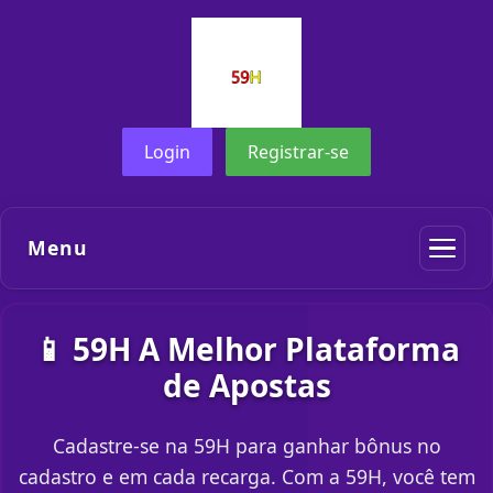
Login
Registrar-se
Menu
📱 59H A Melhor Plataforma
de Apostas
Cadastre-se na 59H para ganhar bônus no
cadastro e em cada recarga. Com a 59H, você tem