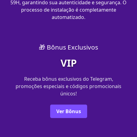
59H, garantindo sua autenticidade e segurança. O
processo de instalação é completamente
automatizado.
🎁 Bônus Exclusivos
VIP
Receba bônus exclusivos do Telegram,
promoções especiais e códigos promocionais
únicos!
Ver Bônus