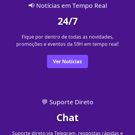
📢 Notícias em Tempo Real
24/7
Fique por dentro de todas as novidades,
promoções e eventos da 59H em tempo real!
Ver Notícias
💬 Suporte Direto
Chat
Suporte direto via Telegram, respostas rápidas e