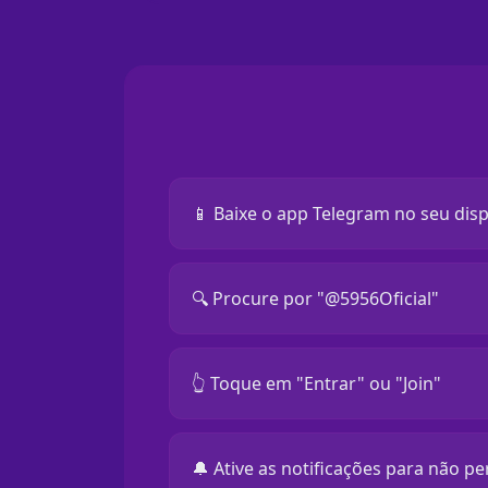
📱 Baixe o app Telegram no seu disp
🔍 Procure por "@5956Oficial"
👆 Toque em "Entrar" ou "Join"
🔔 Ative as notificações para não p