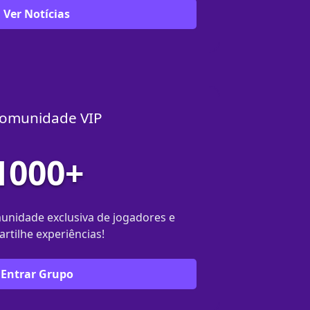
Ver Notícias
Comunidade VIP
1000+
unidade exclusiva de jogadores e
rtilhe experiências!
Entrar Grupo