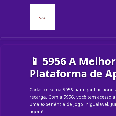
📱 5956 A Melhor
Plataforma de A
Cadastre-se na 5956 para ganhar bônus
recarga. Com a 5956, você tem acesso a
uma experiência de jogo inigualável. J
agora!