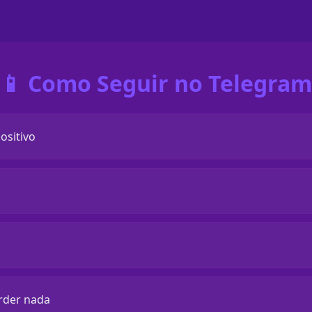
📱 Como Seguir no Telegram
ositivo
erder nada