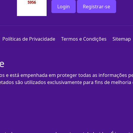
Login
Registrar-se
Políticas de Privacidade
Termos e Condições
Sitemap
de
rios e está empenhada em proteger todas as informações p
tados são utilizados exclusivamente para fins de melhoria