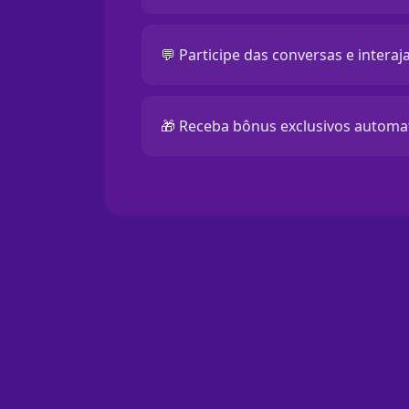
💬 Participe das conversas e interaj
🎁 Receba bônus exclusivos autom