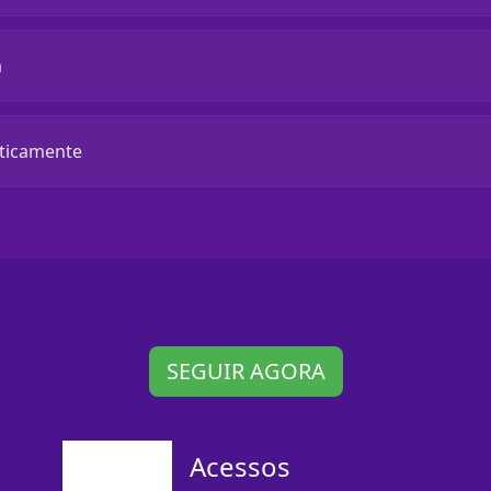
a
aticamente
SEGUIR AGORA
Acessos