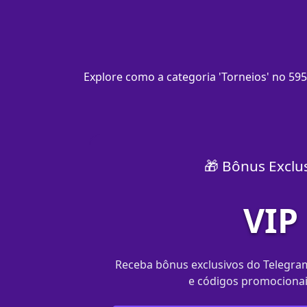
Explore como a categoria 'Torneios' no 5
🎁 Bônus Exclu
VIP
Receba bônus exclusivos do Telegra
e códigos promocionai