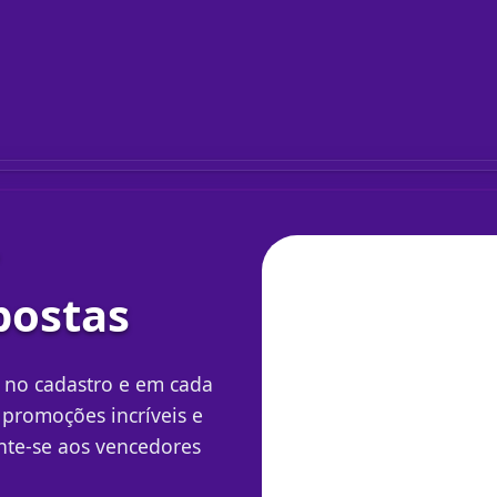
postas
 no cadastro e em cada
 promoções incríveis e
unte-se aos vencedores