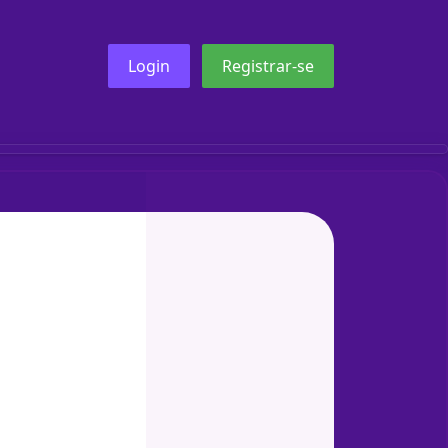
Login
Registrar-se