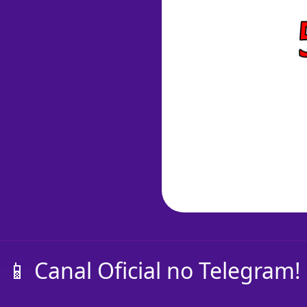
📱 Canal Oficial no Telegram!