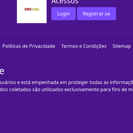
Acessos
Login
Registrar-se
Políticas de Privacidade
Termos e Condições
Sitemap
de
usuários e está empenhada em proteger todas as informaçõ
os coletados são utilizados exclusivamente para fins de m