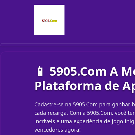
📱 5905.Com A M
Plataforma de A
Cadastre-se na 5905.Com para ganhar 
cada recarga. Com a 5905.Com, você t
incríveis e uma experiência de jogo inig
vencedores agora!