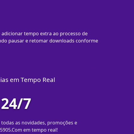
e adicionar tempo extra ao processo de
indo pausar e retomar downloads conforme
cias em Tempo Real
24/7
e todas as novidades, promoções e
 5905.Com em tempo real!