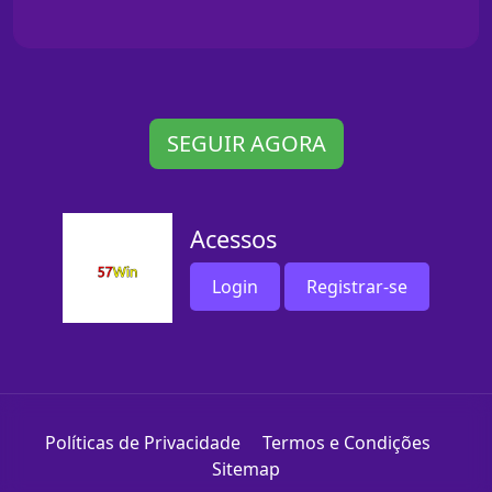
SEGUIR AGORA
Acessos
Login
Registrar-se
Políticas de Privacidade
Termos e Condições
Sitemap