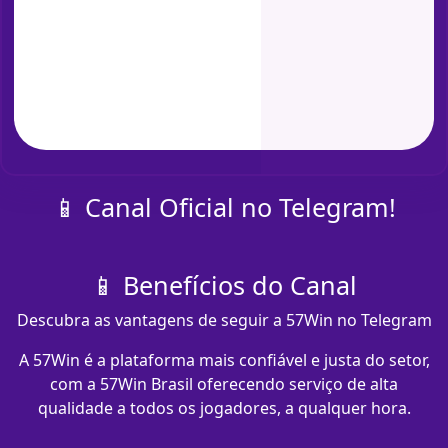
📱 Canal Oficial no Telegram!
📱 Benefícios do Canal
Descubra as vantagens de seguir a 57Win no Telegram
A 57Win é a plataforma mais confiável e justa do setor,
com a 57Win Brasil oferecendo serviço de alta
qualidade a todos os jogadores, a qualquer hora.