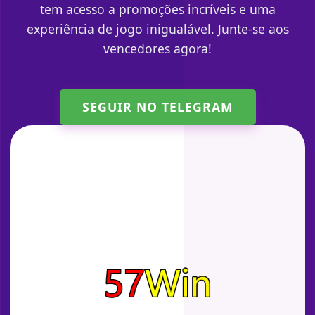
tem acesso a promoções incríveis e uma
experiência de jogo inigualável. Junte-se aos
vencedores agora!
SEGUIR NO TELEGRAM