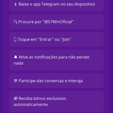
📱 Baixe o app Telegram no seu dispositivo
🔍 Procure por "@57WinOficial"
👆 Toque em "Entrar" ou "Join"
🔔 Ative as notificações para não perder
nada
💬 Participe das conversas e interaja
🎁 Receba bônus exclusivos
automaticamente