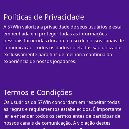
Políticas de Privacidade
A 57Win valoriza a privacidade de seus usuários e está
empenhada em proteger todas as informações
pessoais fornecidas durante o uso de nossos canais de
comunicação. Todos os dados coletados são utilizados
exclusivamente para fins de melhoria contínua da
experiência de nossos jogadores.
Termos e Condições
Os usuários da 57Win concordam em respeitar todas
as regras e regulamentos estabelecidos. É importante
ler e entender todos os termos antes de participar de
nossos canais de comunicação. A violação destes