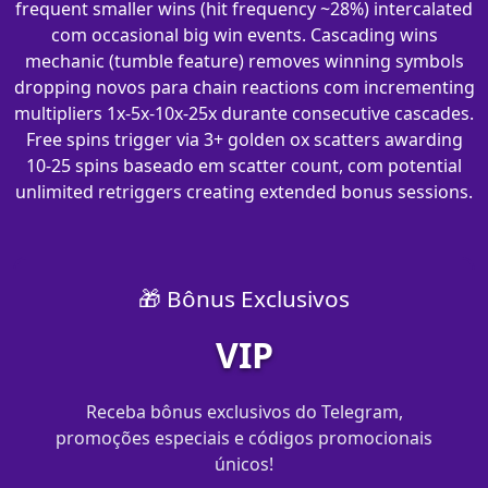
frequent smaller wins (hit frequency ~28%) intercalated
com occasional big win events. Cascading wins
mechanic (tumble feature) removes winning symbols
dropping novos para chain reactions com incrementing
multipliers 1x-5x-10x-25x durante consecutive cascades.
Free spins trigger via 3+ golden ox scatters awarding
10-25 spins baseado em scatter count, com potential
unlimited retriggers creating extended bonus sessions.
🎁 Bônus Exclusivos
VIP
Receba bônus exclusivos do Telegram,
promoções especiais e códigos promocionais
únicos!