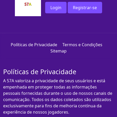
Login
Registrar-se
Políticas de Privacidade
Termos e Condições
Sitemap
Políticas de Privacidade
A 57A valoriza a privacidade de seus usuários e está
empenhada em proteger todas as informações
pessoais fornecidas durante o uso de nossos canais de
comunicação. Todos os dados coletados são utilizados
exclusivamente para fins de melhoria contínua da
experiência de nossos jogadores.