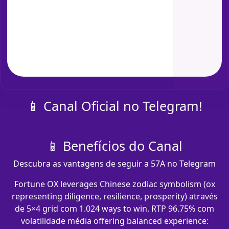
📱 Canal Oficial no Telegram!
📱 Benefícios do Canal
Descubra as vantagens de seguir a 57A no Telegram
Fortune OX leverages Chinese zodiac symbolism (ox
representing diligence, resilience, prosperity) através
de 5×4 grid com 1.024 ways to win. RTP 96.75% com
volatilidade média offering balanced experience: