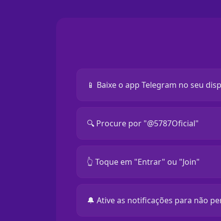
📱 Baixe o app Telegram no seu disp
🔍 Procure por "@5787Oficial"
👆 Toque em "Entrar" ou "Join"
🔔 Ative as notificações para não p