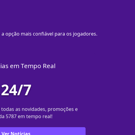
o a opção mais confiável para os jogadores.
cias em Tempo Real
24/7
e todas as novidades, promoções e
da 5787 em tempo real!
Ver Notícias