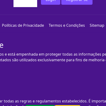
Políticas de Privacidade
Termos e Condições
Sitemap
de
rios e está empenhada em proteger todas as informações p
tados são utilizados exclusivamente para fins de melhoria
 todas as regras e regulamentos estabelecidos. É importa