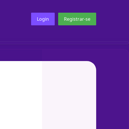
Login
Registrar-se