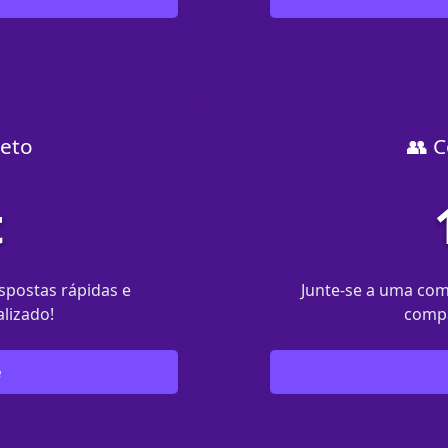
reto
👥 
t
espostas rápidas e
Junte-se a uma com
lizado!
compa
e