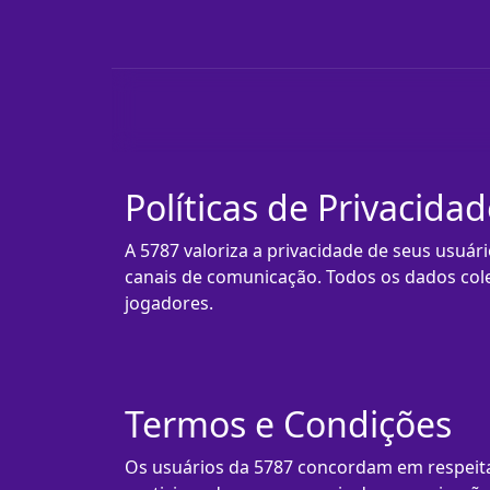
Políticas de Privacida
A 5787 valoriza a privacidade de seus usuá
canais de comunicação. Todos os dados cole
jogadores.
Termos e Condições
Os usuários da 5787 concordam em respeitar