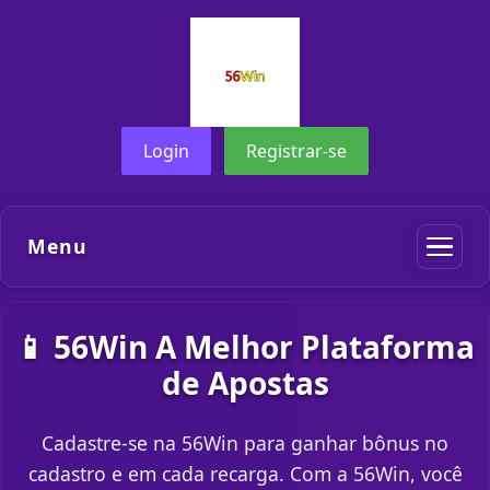
Login
Registrar-se
Menu
📱 56Win A Melhor Plataforma
de Apostas
Cadastre-se na 56Win para ganhar bônus no
cadastro e em cada recarga. Com a 56Win, você