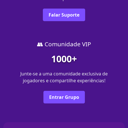
Falar Suporte
👥 Comunidade VIP
1000+
Junte-se a uma comunidade exclusiva de
jogadores e compartilhe experiências!
Entrar Grupo