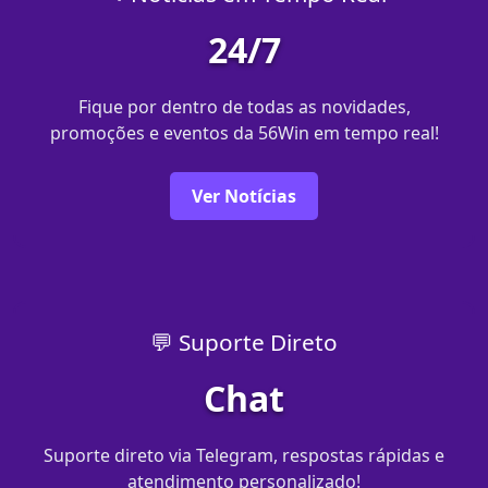
24/7
Fique por dentro de todas as novidades,
promoções e eventos da 56Win em tempo real!
Ver Notícias
💬 Suporte Direto
Chat
Suporte direto via Telegram, respostas rápidas e
atendimento personalizado!