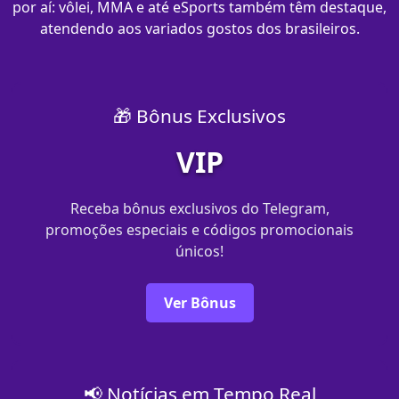
por aí: vôlei, MMA e até eSports também têm destaque,
atendendo aos variados gostos dos brasileiros.
🎁 Bônus Exclusivos
VIP
Receba bônus exclusivos do Telegram,
promoções especiais e códigos promocionais
únicos!
Ver Bônus
📢 Notícias em Tempo Real