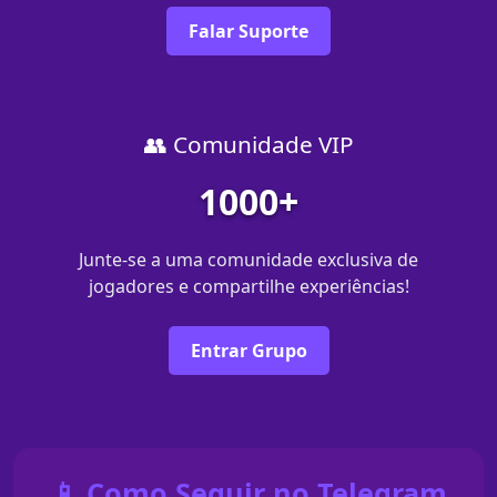
Falar Suporte
👥 Comunidade VIP
1000+
Junte-se a uma comunidade exclusiva de
jogadores e compartilhe experiências!
Entrar Grupo
📱 Como Seguir no Telegram