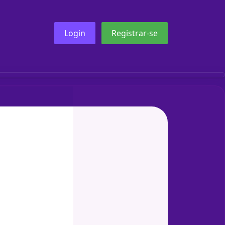
Login
Registrar-se