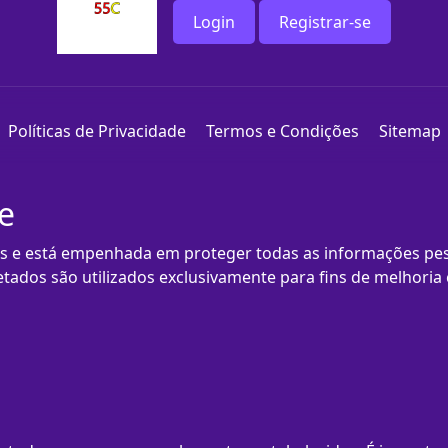
Login
Registrar-se
Políticas de Privacidade
Termos e Condições
Sitemap
de
ios e está empenhada em proteger todas as informações pe
tados são utilizados exclusivamente para fins de melhoria