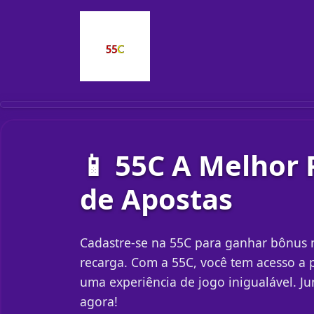
📱 55C A Melhor
de Apostas
Cadastre-se na 55C para ganhar bônus 
recarga. Com a 55C, você tem acesso a 
uma experiência de jogo inigualável. J
agora!