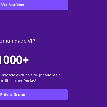
Ver Notícias
Comunidade VIP
1000+
unidade exclusiva de jogadores e
rtilhe experiências!
Entrar Grupo