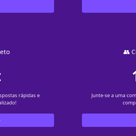
reto
👥 
t
espostas rápidas e
Junte-se a uma com
lizado!
compa
e