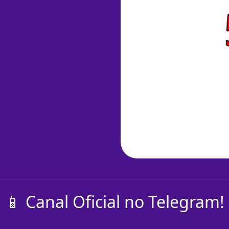
📱 Canal Oficial no Telegram!