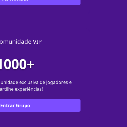
Comunidade VIP
1000+
unidade exclusiva de jogadores e
rtilhe experiências!
Entrar Grupo