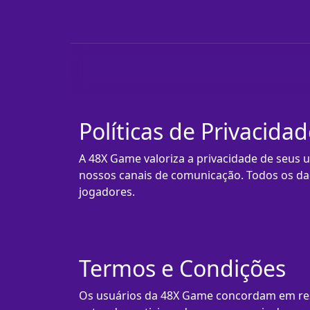
Políticas de Privacida
A 48X Game valoriza a privacidade de seus
nossos canais de comunicação. Todos os dad
jogadores.
Termos e Condições
Os usuários da 48X Game concordam em resp