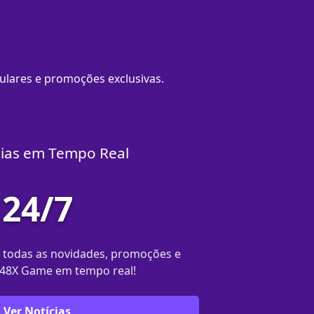
pulares e promoções exclusivas.
cias em Tempo Real
24/7
e todas as novidades, promoções e
 48X Game em tempo real!
Ver Notícias