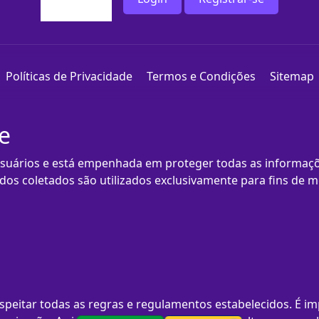
Políticas de Privacidade
Termos e Condições
Sitemap
de
 usuários e está empenhada em proteger todas as informaçõ
os coletados são utilizados exclusivamente para fins de m
eitar todas as regras e regulamentos estabelecidos. É im