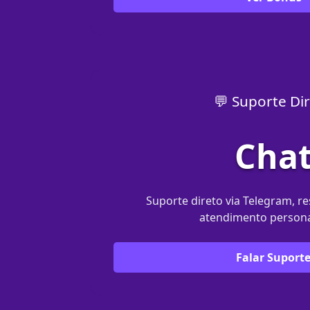
💬 Suporte Di
Cha
Suporte direto via Telegram, r
atendimento persona
Falar Suport