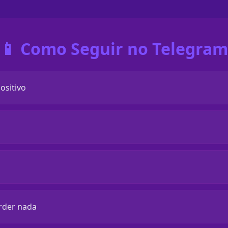
📱 Como Seguir no Telegram
ositivo
erder nada