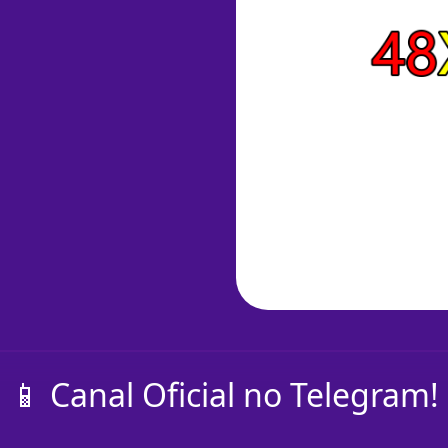
📱 Canal Oficial no Telegram!