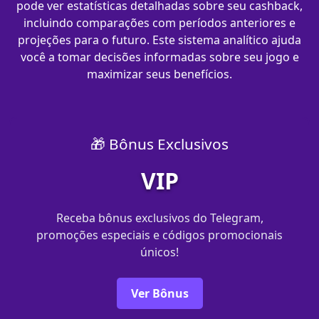
pode ver estatísticas detalhadas sobre seu cashback,
incluindo comparações com períodos anteriores e
projeções para o futuro. Este sistema analítico ajuda
você a tomar decisões informadas sobre seu jogo e
maximizar seus benefícios.
🎁 Bônus Exclusivos
VIP
Receba bônus exclusivos do Telegram,
promoções especiais e códigos promocionais
únicos!
Ver Bônus