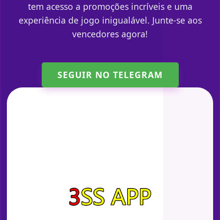
tem acesso a promoções incríveis e uma
experiência de jogo inigualável. Junte-se aos
vencedores agora!
SEGUIR NO TELEGRAM