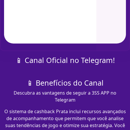
📱 Canal Oficial no Telegram!
📱 Benefícios do Canal
Descubra as vantagens de seguir a 3SS APP no
Telegram
O sistema de cashback Prata inclui recursos avançados
de acompanhamento que permitem que você analise
suas tendências de jogo e otimize sua estratégia. Você