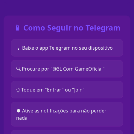
📱 Como Seguir no Telegram
📱 Baixe o app Telegram no seu dispositivo
🔍 Procure por "@3L Com GameOficial"
👆 Toque em "Entrar" ou "Join"
🔔 Ative as notificações para não perder
nada