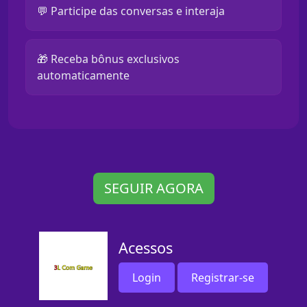
💬 Participe das conversas e interaja
🎁 Receba bônus exclusivos
automaticamente
SEGUIR AGORA
Acessos
Login
Registrar-se