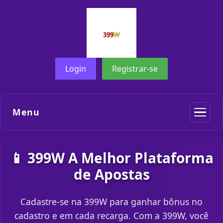
Login
Registrar-se
Menu
📱 399W A Melhor Plataforma
de Apostas
Cadastre-se na 399W para ganhar bônus no
cadastro e em cada recarga. Com a 399W, você