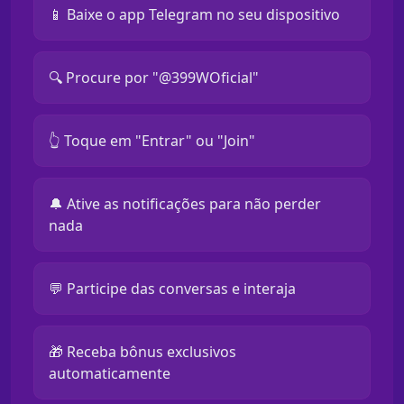
📱 Baixe o app Telegram no seu dispositivo
🔍 Procure por "@399WOficial"
👆 Toque em "Entrar" ou "Join"
🔔 Ative as notificações para não perder
nada
💬 Participe das conversas e interaja
🎁 Receba bônus exclusivos
automaticamente