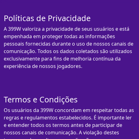
Políticas de Privacidade
A 399W valoriza a privacidade de seus usuários e está
empenhada em proteger todas as informações
pessoais fornecidas durante o uso de nossos canais de
comunicação. Todos os dados coletados são utilizados
exclusivamente para fins de melhoria contínua da
experiência de nossos jogadores.
Termos e Condições
Os usuários da 399W concordam em respeitar todas as
regras e regulamentos estabelecidos. É importante ler
e entender todos os termos antes de participar de
nossos canais de comunicação. A violação destes