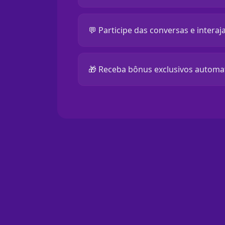
💬 Participe das conversas e interaj
🎁 Receba bônus exclusivos autom