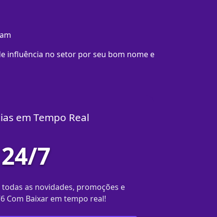
ram
de influência no setor por seu bom nome e
cias em Tempo Real
24/7
e todas as novidades, promoções e
76 Com Baixar em tempo real!