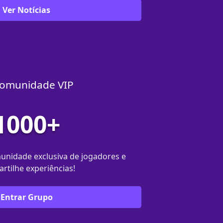
Ver Notícias
Comunidade VIP
1000+
unidade exclusiva de jogadores e
rtilhe experiências!
Entrar Grupo