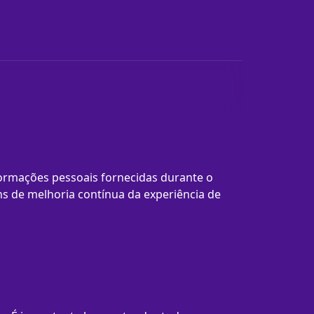
formações pessoais fornecidas durante o
ns de melhoria contínua da experiência de