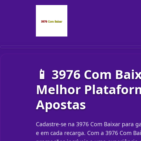
📱 3976 Com Baix
Melhor Platafor
Apostas
Cadastre-se na 3976 Com Baixar para g
e em cada recarga. Com a 3976 Com Baix