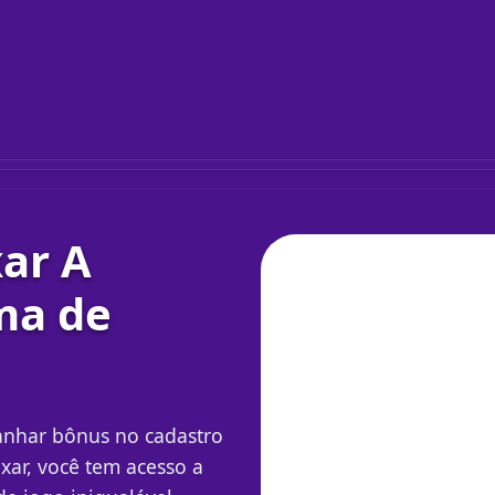
ar A
ma de
anhar bônus no cadastro
ar, você tem acesso a