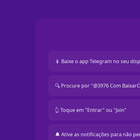
📱 Baixe o app Telegram no seu disp
🔍 Procure por "@3976 Com BaixarOf
👆 Toque em "Entrar" ou "Join"
🔔 Ative as notificações para não p