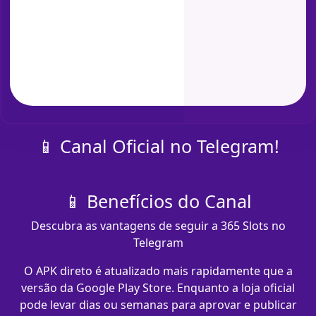
📱 Canal Oficial no Telegram!
📱 Benefícios do Canal
Descubra as vantagens de seguir a 365 Slots no
Telegram
O APK direto é atualizado mais rapidamente que a
versão da Google Play Store. Enquanto a loja oficial
pode levar dias ou semanas para aprovar e publicar