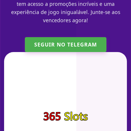
tem acesso a promoções incríveis e uma
experiência de jogo inigualável. Junte-se aos
vencedores agora!
SEGUIR NO TELEGRAM