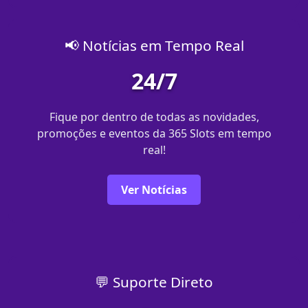
📢 Notícias em Tempo Real
24/7
Fique por dentro de todas as novidades,
promoções e eventos da 365 Slots em tempo
real!
Ver Notícias
💬 Suporte Direto