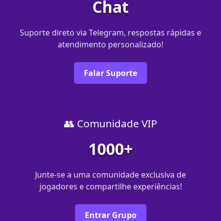
Chat
Suporte direto via Telegram, respostas rápidas e
atendimento personalizado!
Falar Suporte
👥 Comunidade VIP
1000+
Junte-se a uma comunidade exclusiva de
jogadores e compartilhe experiências!
Entrar Grupo