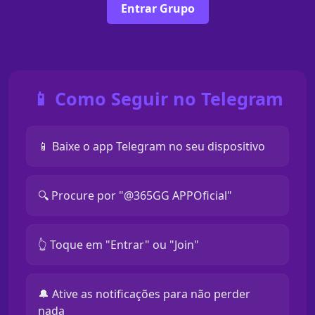
Entrar Grupo
📱 Como Seguir no Telegram
📱 Baixe o app Telegram no seu dispositivo
🔍 Procure por "@365GG APPOficial"
👆 Toque em "Entrar" ou "Join"
🔔 Ative as notificações para não perder
nada