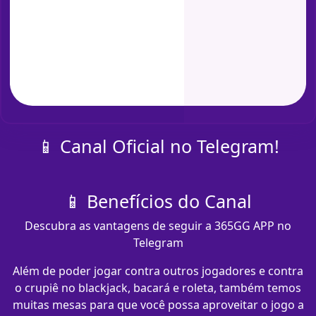
📱 Canal Oficial no Telegram!
📱 Benefícios do Canal
Descubra as vantagens de seguir a 365GG APP no
Telegram
Além de poder jogar contra outros jogadores e contra
o crupiê no blackjack, bacará e roleta, também temos
muitas mesas para que você possa aproveitar o jogo a