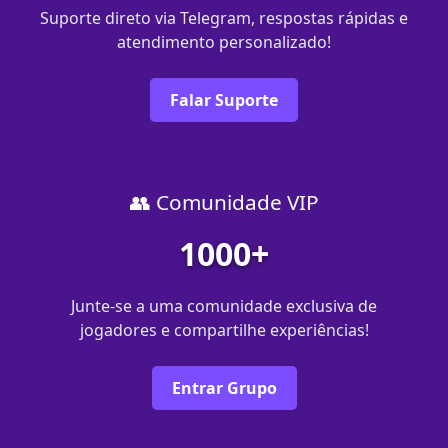
Suporte direto via Telegram, respostas rápidas e
atendimento personalizado!
Falar Suporte
👥 Comunidade VIP
1000+
Junte-se a uma comunidade exclusiva de
jogadores e compartilhe experiências!
Entrar Grupo