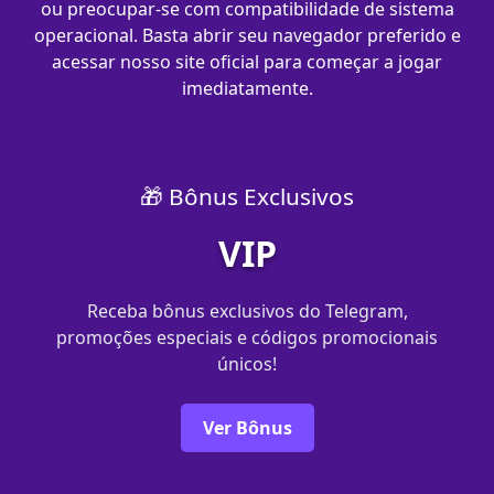
ou preocupar-se com compatibilidade de sistema
operacional. Basta abrir seu navegador preferido e
acessar nosso site oficial para começar a jogar
imediatamente.
🎁 Bônus Exclusivos
VIP
Receba bônus exclusivos do Telegram,
promoções especiais e códigos promocionais
únicos!
Ver Bônus