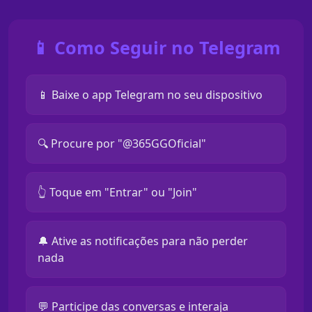
📱 Como Seguir no Telegram
📱 Baixe o app Telegram no seu dispositivo
🔍 Procure por "@365GGOficial"
👆 Toque em "Entrar" ou "Join"
🔔 Ative as notificações para não perder
nada
💬 Participe das conversas e interaja