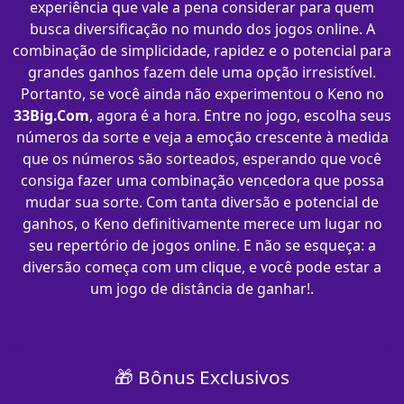
experiência que vale a pena considerar para quem
busca diversificação no mundo dos jogos online. A
combinação de simplicidade, rapidez e o potencial para
grandes ganhos fazem dele uma opção irresistível.
Portanto, se você ainda não experimentou o Keno no
33Big.Com
, agora é a hora. Entre no jogo, escolha seus
números da sorte e veja a emoção crescente à medida
que os números são sorteados, esperando que você
consiga fazer uma combinação vencedora que possa
mudar sua sorte. Com tanta diversão e potencial de
ganhos, o Keno definitivamente merece um lugar no
seu repertório de jogos online. E não se esqueça: a
diversão começa com um clique, e você pode estar a
um jogo de distância de ganhar!.
🎁 Bônus Exclusivos