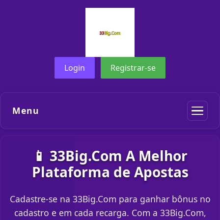
Login
Registrar-se
Menu
📱 33Big.Com A Melhor
Plataforma de Apostas
Cadastre-se na 33Big.Com para ganhar bônus no
cadastro e em cada recarga. Com a 33Big.Com,