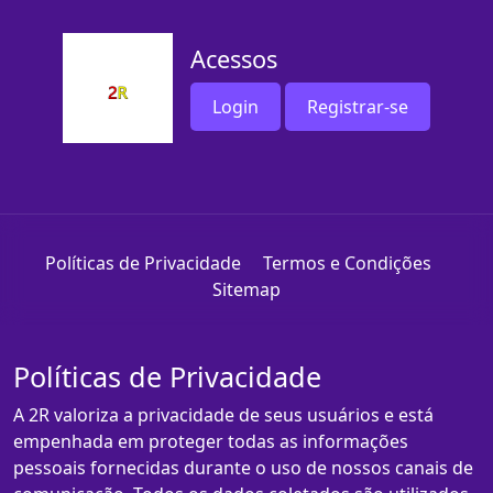
Acessos
Login
Registrar-se
Políticas de Privacidade
Termos e Condições
Sitemap
Políticas de Privacidade
A 2R valoriza a privacidade de seus usuários e está
empenhada em proteger todas as informações
pessoais fornecidas durante o uso de nossos canais de