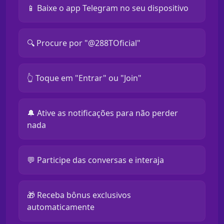
📱 Baixe o app Telegram no seu dispositivo
🔍 Procure por "@288TOficial"
👆 Toque em "Entrar" ou "Join"
🔔 Ative as notificações para não perder
nada
💬 Participe das conversas e interaja
🎁 Receba bônus exclusivos
automaticamente