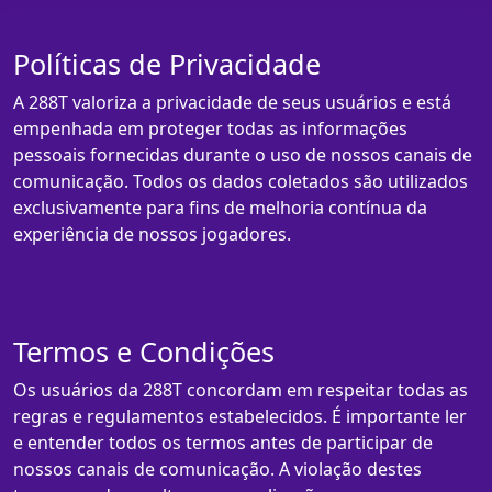
Políticas de Privacidade
A 288T valoriza a privacidade de seus usuários e está
empenhada em proteger todas as informações
pessoais fornecidas durante o uso de nossos canais de
comunicação. Todos os dados coletados são utilizados
exclusivamente para fins de melhoria contínua da
experiência de nossos jogadores.
Termos e Condições
Os usuários da 288T concordam em respeitar todas as
regras e regulamentos estabelecidos. É importante ler
e entender todos os termos antes de participar de
nossos canais de comunicação. A violação destes