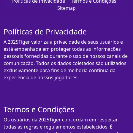
Políticas de Privacidade
Termos e Condições
Sitemap
Políticas de Privacidade
A 2025Tiger valoriza a privacidade de seus usuários e
está empenhada em proteger todas as informações
pessoais fornecidas durante o uso de nossos canais de
comunicação. Todos os dados coletados são utilizados
exclusivamente para fins de melhoria contínua da
experiência de nossos jogadores.
Termos e Condições
Os usuários da 2025Tiger concordam em respeitar
todas as regras e regulamentos estabelecidos. É