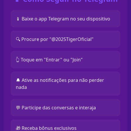
📱 Baixe o app Telegram no seu dispositivo
🔍 Procure por "@2025TigerOficial"
👆 Toque em "Entrar" ou "Join"
🔔 Ative as notificações para não perder
nada
💬 Participe das conversas e interaja
🎁 Receba bônus exclusivos