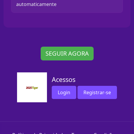
automaticamente
SEGUIR AGORA
Acessos
Login
Registrar-se