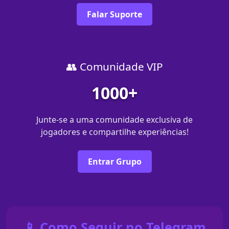
Falar Suporte
👥 Comunidade VIP
1000+
Junte-se a uma comunidade exclusiva de
jogadores e compartilhe experiências!
Entrar Grupo
📱 Como Seguir no Telegram