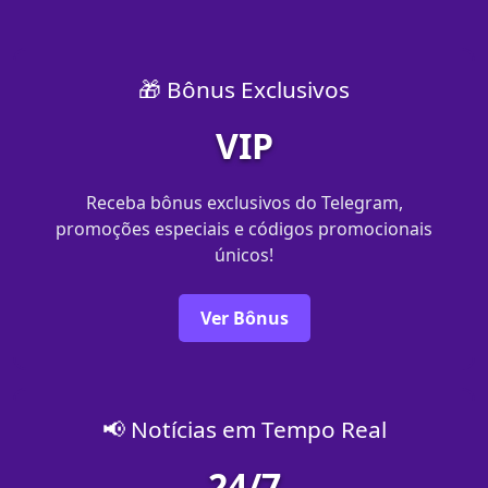
🎁 Bônus Exclusivos
VIP
Receba bônus exclusivos do Telegram,
promoções especiais e códigos promocionais
únicos!
Ver Bônus
📢 Notícias em Tempo Real
24/7